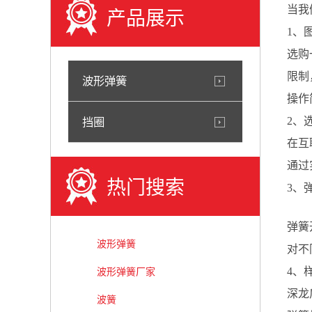
当我
产品展示
1、
选购
限制
波形弹簧
操作
2、
挡圈
在互
通过
热门搜索
3、
弹簧
波形弹簧
对不
4、
波形弹簧厂家
深龙
波簧