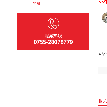
➷➷评
挡圈
服务热线
0755-28078779
全部
相关