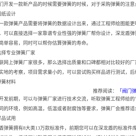
们开发一款新产品的时候需要
弹簧
的时候，对于采购弹簧的注意
图纸设计
一款弹簧产品需要将弹簧的数据设计出来，通过工程师绘图能更
，可以直接选择一家靠谱专业性强的弹簧厂帮你设计，深龙盾弹
简单容易，同时可以帮你估算弹簧的寿命。
选择专业弹簧厂家
联网上弹簧厂家很多，那么选择出质量和口碑都相对比较好的厂
实地的考察，项目需求量小的，可以尝试购买样品进行测试，后
弹簧材料
推荐阅读：
「阀门
开发前期，可以与弹簧厂家进行技术交流，听取弹簧工程师给的
同的环境，例如高温，低温或者耐腐蚀等要求，弹簧厂会推荐适
样品试用
盾弹簧拥有8大类13万款标准件，前期您可以在深龙盾的标准件