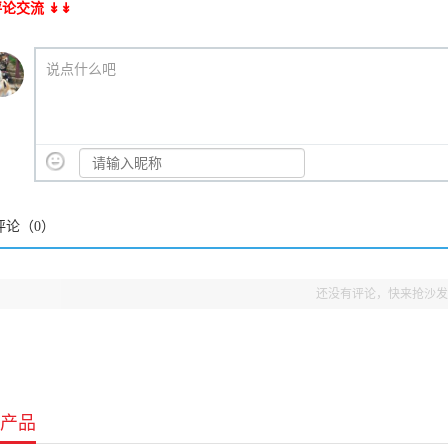
论交流 ↡↡
说点什么吧
评论（
0
）
还没有评论，快来抢沙发
产品