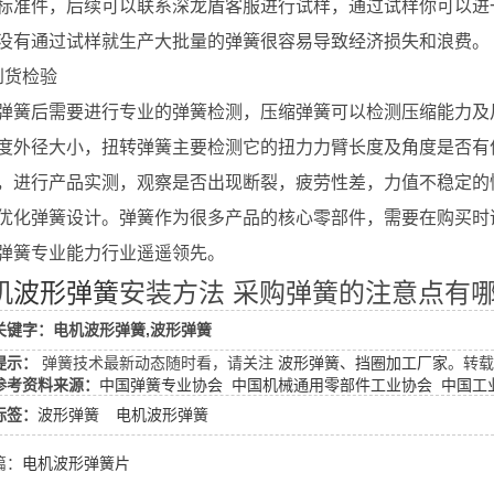
标准件，后续可以联系深龙盾客服进行试样
，通过试样你可以进
没有通过试样就生产大批量的弹簧很容易导致经济损失和浪费。
到货检验
弹簧后需要进行专业的弹簧检测，压缩弹簧可以检测压缩能力及
度外径大小，扭转弹簧主要检测它的扭力力臂长度及角度是否有
，进行产品实测，观察是否出现断裂，疲劳性差，力值不稳定的
优化弹簧设计。弹簧作为很多产品的核心零部件，需要在购买时
弹簧专业能力行业遥遥领先。
机
波形弹簧
安装方法 采购弹簧的注意点有
关键字：电机波形弹簧,波形弹簧
提示：
弹簧技术最新动态随时看，请关注
波形弹簧、挡圈加工厂家
。转载
参考资料来源：
中国弹簧专业协会
中国机械通用零部件工业协会
中国工
标签：
波形弹簧
电机波形弹簧
篇：
电机波形弹簧片