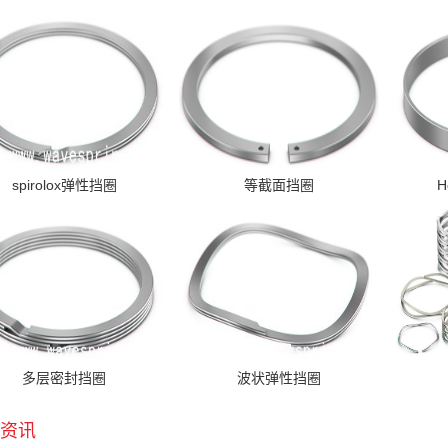
spirolox弹性挡圈
等截面挡圈
H
多层密封挡圈
波状弹性挡圈
资讯