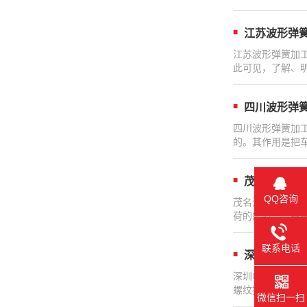
江苏波形弹
江苏波形弹簧加
此可见，了解、
四川波形弹
四川波形弹簧加
的。其作用是把
茂名波形弹
QQ咨询
茂名波形弹簧价
荷的能力。一般
联系电话
深圳电子波
深圳电子波形扁
螺纹接头之间的电
微信扫一扫