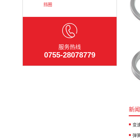
挡圈
服务热线
0755-28078779
新闻
变
弹