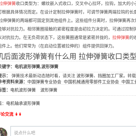
拉伸弹簧
收口类型为：螺纹嵌入式收口，交叉中心拉环，拉钩，加大的小
可根据具体情况而定。在设计定制拉伸弹簧时，可调节弹簧两端拉钩的长
拉伸弹簧的两端都可固定到其他组件上。这些组件分离时，拉伸弹簧再次
能够对抗拉力。相邻簧圈接触的紧密程度是由初拉力决定的。可通过控制
以对抗拉力。在无负荷状态下，这些簧圈通常是紧密并拢的，
拉伸弹簧
的
组件上。他们常常为（在启动位置被拉伸的）组件提供回弹力。
机后面波形弹簧有什么用 拉伸弹簧收口类
关键字：电机波形弹簧,波形弹簧
提示：
弹簧技术最新动态随时看，请关注
波形弹簧、挡圈加工厂家
。转载
参考资料来源：
中国弹簧专业协会
中国机械通用零部件工业协会
中国工
标签：
电机波形弹簧
波形弹簧
篇：
电机轴承波形弹簧
论交流 ↡↡
说点什么吧