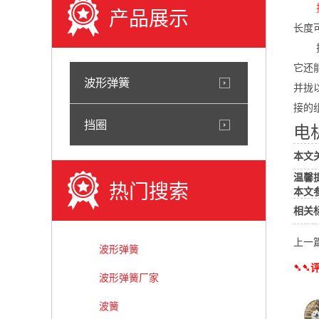
产品展示
长度
它还
波形弹簧
并拢
接的
挡圈
电
本文
温馨
热门搜索
本文
相关
上一
波形弹簧
➷➷评
波形弹簧厂家
波簧