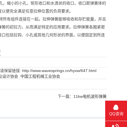
孔，缩小的小孔，矩形收口和水滴状的收口，收口距弹簧体的
度以便完全满足任意拉伸位置的负荷要求。
将所有组件连接在一起。拉伸弹簧能够吸收和存贮能量，并且
弹簧的初拉力，从而满足特定的应用要求。拉伸弹簧各圈紧密
收口包括拉钩、小孔或其他几何形状的界面，以便固定到所连
型
请保留链接:
http://www.wavesprings.cn/hyxw/647.html
业设计协会
中国工程机械工业协会
下一篇：
11kw电机波形弹簧
QQ咨询