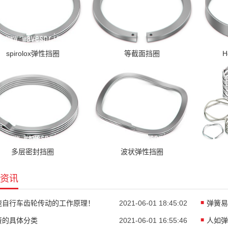
spirolox弹性挡圈
等截面挡圈
H
多层密封挡圈
波状弹性挡圈
资讯
速自行车齿轮传动的工作原理！
2021-06-01 18:45:02
弹簧易
簧的具体分类
2021-06-01 16:55:46
人如弹